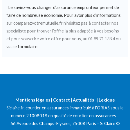
Le saviez-vous changer d’assurance emprunteur permet de
faire de nombreuse économie.
Pour avo
i
r plus d’informations
sur comparezvotremutuelle.fr n’hésitez pas à contacter nos
specialiste pour trouver l’offre la plus adaptée à vos besoins
et pour souscrire votre offre pour vous, au 01 89 71 13 94 ou
via ce
formulaire
.
Mentions légales
|
Contact
|
Actualités
|
Lexique
Siclaire.fr, courtier en assurances immatriculé à l’ORIAS sous le
numéro 21008018 en qualité de courtier en assurances –
66 Avenue des Champs-Elysées, 75008 Paris – Si Claire ©