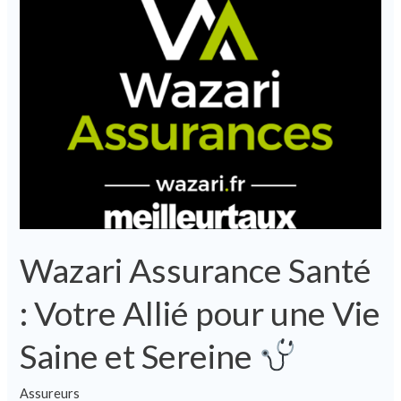
Assurance
Santé
:
Votre
Allié
pour
une
Vie
Saine
et
Wazari Assurance Santé
Sereine
: Votre Allié pour une Vie
Saine et Sereine
Assureurs