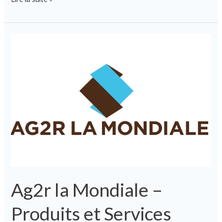
Ag2r
la
Mondiale
–
Produits
et
Services
pour
Tous
Ag2r la Mondiale –
Produits et Services