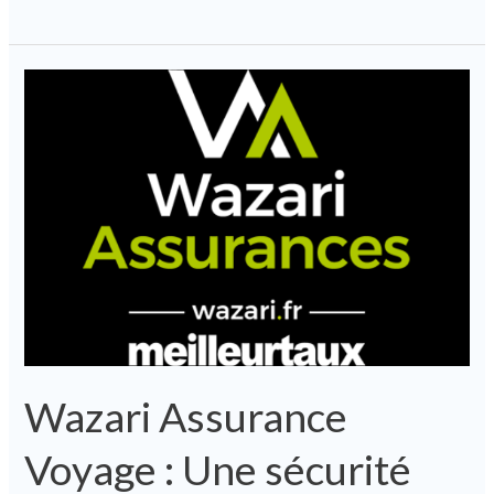
Wazari
Assurance
Voyage
:
Une
sécurité
indispensable
pour
tout
globe-
trotteur
Wazari Assurance
Voyage : Une sécurité