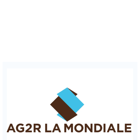
Ag2r
la
Mondiale
–
Répondre
aux
Besoins
de
Tous