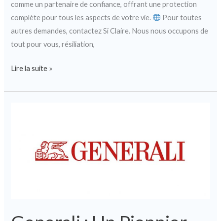
comme un partenaire de confiance, offrant une protection
complète pour tous les aspects de votre vie.
Pour toutes
autres demandes, contactez Si Claire. Nous nous occupons de
tout pour vous, résiliation,
Lire la suite »
Generali
:
Un
Pionnier
dans
le
Secteur
de
l’Assurance