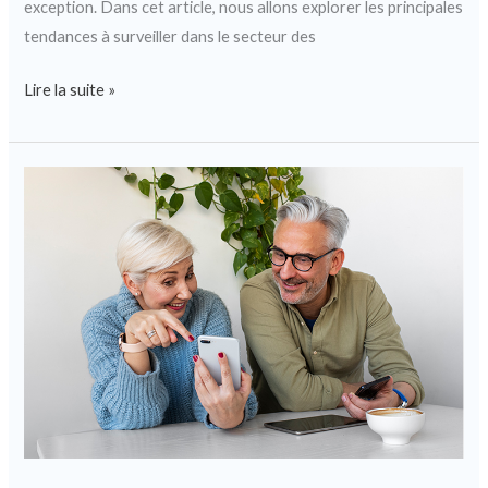
exception. Dans cet article, nous allons explorer les principales
tendances à surveiller dans le secteur des
Lire la suite »
Comment
choisir
la
meilleure
mutuelle
santé
pour
votre
famille
?