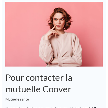
Pour
contacter
la
mutuelle
Coover
Pour contacter la
mutuelle Coover
Mutuelle santé