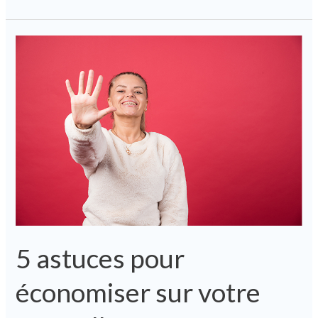
5
astuces
pour
économiser
sur
votre
mutuelle
santé
5 astuces pour
économiser sur votre