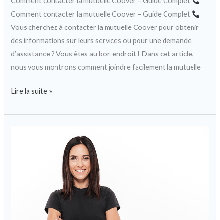
Comment contacter la mutuelle Coover – Guide Complet
Comment contacter la mutuelle Coover – Guide Complet
Vous cherchez à contacter la mutuelle Coover pour obtenir
des informations sur leurs services ou pour une demande
d’assistance ? Vous êtes au bon endroit ! Dans cet article,
nous vous montrons comment joindre facilement la mutuelle
Lire la suite »
Les
tendances
à
surveiller
dans
le