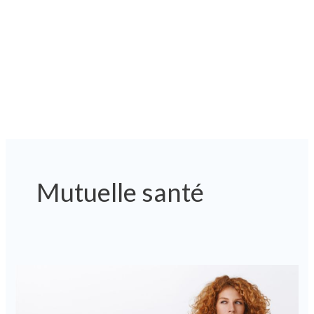
Mutuelle santé
Comment
contacter
la