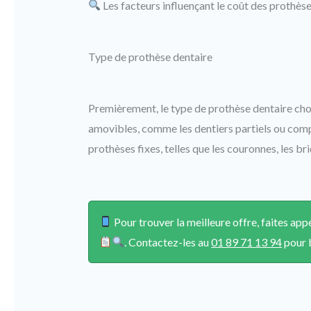
Les facteurs influençant le coût des prothès
Type de prothèse dentaire
Premièrement, le type de prothèse dentaire chois
amovibles, comme les dentiers partiels ou comp
prothèses fixes, telles que les couronnes, les br
Pour trouver la meilleure offre, faites a
. Contactez-les au
01 89 71 13 94
pour b