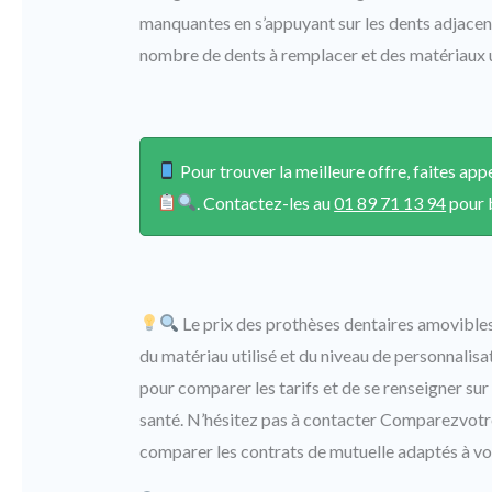
manquantes en s’appuyant sur les dents adjacen
nombre de dents à remplacer et des matériaux uti
Pour trouver la meilleure offre, faites a
. Contactez-les au
01 89 71 13 94
pour b
Le prix des prothèses dentaires amovibles
du matériau utilisé et du niveau de personnalisat
pour comparer les tarifs et de se renseigner s
santé. N’hésitez pas à contacter Comparezvotre
comparer les contrats de mutuelle adaptés à vo